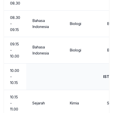
08.30
08.30
Bahasa
-
Biologi
Bah
Indonesia
09.15
09.15
Bahasa
-
Biologi
Bah
Indonesia
10.00
10.00
-
ISTI
10.15
10.15
-
Sejarah
Kimia
Sen
11.00