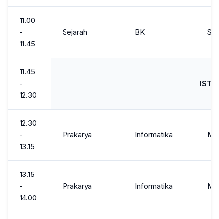
11.00
-
Sejarah
BK
Sen
11.45
11.45
-
ISTI
12.30
12.30
-
Prakarya
Informatika
Ma
13.15
13.15
-
Prakarya
Informatika
Ma
14.00