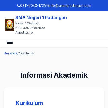
📞
0811-6040-1721
✉️
info@sman1padangan.com
SMA Negeri 1 Padangan
NPSN: 12345678
NSS: 301234567890
Akreditasi: A
Beranda
Beranda
Akademik
Profil
Informasi Akademik
Akademik
Kesiswaan
Kurikulum