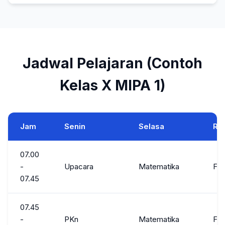
Jadwal Pelajaran (Contoh
Kelas X MIPA 1)
Jam
Senin
Selasa
Ra
07.00
-
Upacara
Matematika
Fis
07.45
07.45
-
PKn
Matematika
Fis