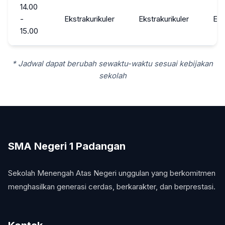
14.00
-
Ekstrakurikuler
Ekstrakurikuler
Eks
15.00
* Jadwal dapat berubah sewaktu-waktu sesuai kebijakan
sekolah
SMA Negeri 1 Padangan
Sekolah Menengah Atas Negeri unggulan yang berkomitmen
menghasilkan generasi cerdas, berkarakter, dan berprestasi.