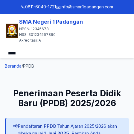
📞
0811-6040-1721
✉️
info@sman1padangan.com
SMA Negeri 1 Padangan
NPSN: 12345678
NSS: 301234567890
Akreditasi: A
Beranda
Beranda
PPDB
Profil
Penerimaan Peserta Didik
Akademik
Baru (PPDB) 2025/2026
Kesiswaan
📢
Pendaftaran PPDB Tahun Ajaran 2025/2026 akan
dibuka mulai
1 Juni 2025
. Pastikan Anda